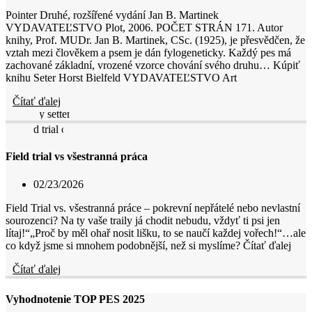
Pointer Druhé, rozšířené vydání Jan B. Martinek
VYDAVATEĽSTVO Plot, 2006. POČET STRÁN 171. Autor
knihy, Prof. MUDr. Jan B. Martinek, CSc. (1925), je přesvědčen, že
vztah mezi člověkem a psem je dán fylogeneticky. Každý pes má
zachované základní, vrozené vzorce chování svého druhu… Kúpiť
knihu Seter Horst Bielfeld VYDAVATEĽSTVO Art
Čítať ďalej
Field trial vs všestranná práca
02/23/2026
Field Trial vs. všestranná práce – pokrevní nepřátelé nebo nevlastní
sourozenci? Na ty vaše traily já chodit nebudu, vždyť ti psi jen
lítaj!“„Proč by měl ohař nosit lišku, to se naučí každej vořech!“…ale
co když jsme si mnohem podobnější, než si myslíme? Čítať ďalej
Čítať ďalej
Vyhodnotenie TOP PES 2025