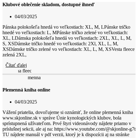
Klubové oblečenie skladom, dostupné ihneď
04/03/2025
Pánska polokošeľa hnedá vo veľkostiach: XL, M, LPánske tričko
hnedé vo veľkostiach: L, MPánske tričko zelené vo veľkostiach:
XL, LDámska polokošeľa hnedá vo veľkostiach: 2XL, XL, L, M,
S, XSDámske tričko hnedé vo veľkostiach: 2Xl, XL, L, M,
XSDámske tričko zelené vo veľkostiach: XL, L, M, XSVesta fleece
zelená 2XL,
Čítať ďalej
Plemenná kniha online
04/03/2025
Vážení priatelia, dovoľujeme si oznámiť, že online plemenná kniha
www.skjonline.sk v správe Únie kynologických klubov, bola
sprístupnená užívateľom. Prvé štyri videonávody nájdete priamo v
príslušnej sekcii, ale aj na: https://www.youtube.com/@skjonline-g7t
TU nájdete manuál v pdf verzii, ktorý je k dispozícii aj na stránke