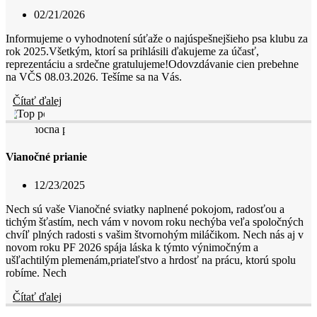
02/21/2026
Informujeme o vyhodnotení súťaže o najúspešnejšieho psa klubu za
rok 2025.Všetkým, ktorí sa prihlásili ďakujeme za účasť,
reprezentáciu a srdečne gratulujeme!Odovzdávanie cien prebehne
na VČS 08.03.2026. Tešíme sa na Vás.
Čítať ďalej
Vianočné prianie
12/23/2025
Nech sú vaše Vianočné sviatky naplnené pokojom, radosťou a
tichým šťastím, nech vám v novom roku nechýba veľa spoločných
chvíľ plných radosti s vašim štvornohým miláčikom. Nech nás aj v
novom roku PF 2026 spája láska k týmto výnimočným a
ušľachtilým plemenám,priateľstvo a hrdosť na prácu, ktorú spolu
robíme. Nech
Čítať ďalej