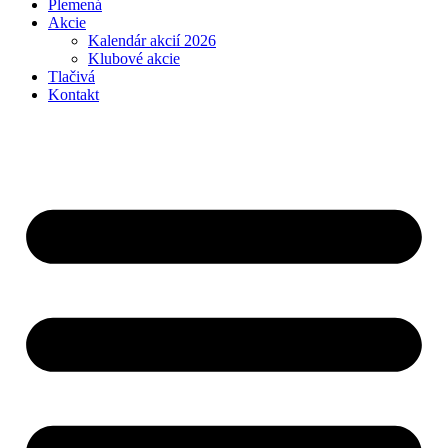
Plemená
Akcie
Kalendár akcií 2026
Klubové akcie
Tlačivá
Kontakt