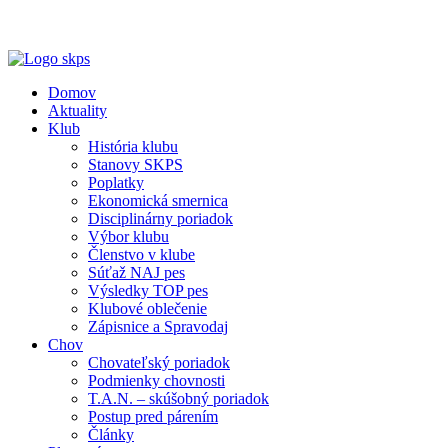
Propozície na výstavy a skúšky v sekcii
KALENDÁR AKCIÍ 2026
Domov
Aktuality
Klub
História klubu
Stanovy SKPS
Poplatky
Ekonomická smernica
Disciplinárny poriadok
Výbor klubu
Členstvo v klube
Súťaž NAJ pes
Výsledky TOP pes
Klubové oblečenie
Zápisnice a Spravodaj
Chov
Chovateľský poriadok
Podmienky chovnosti
T.A.N. – skúšobný poriadok
Postup pred párením
Články