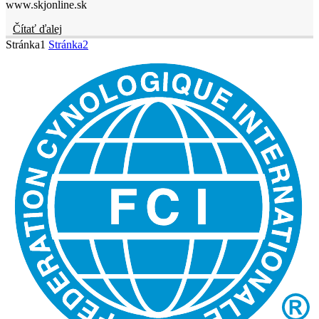
www.skjonline.sk
Čítať ďalej
Stránka
1
Stránka
2