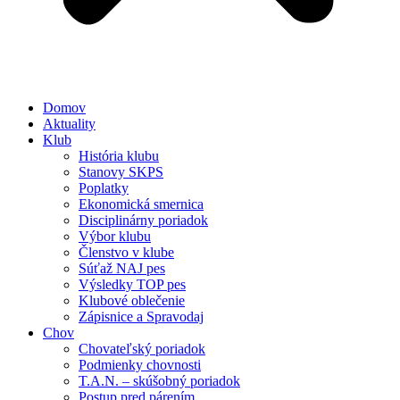
Domov
Aktuality
Klub
História klubu
Stanovy SKPS
Poplatky
Ekonomická smernica
Disciplinárny poriadok
Výbor klubu
Členstvo v klube
Súťaž NAJ pes
Výsledky TOP pes
Klubové oblečenie
Zápisnice a Spravodaj
Chov
Chovateľský poriadok
Podmienky chovnosti
T.A.N. – skúšobný poriadok
Postup pred párením