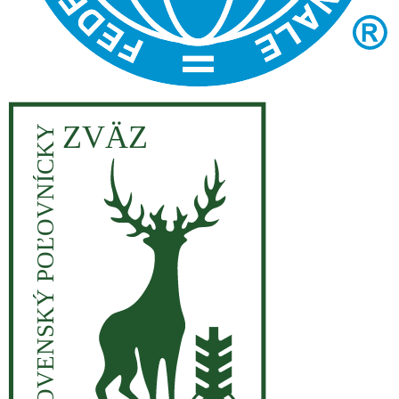
ZVÄZ
SLOVENSKÝ POĽOVNÍCKY