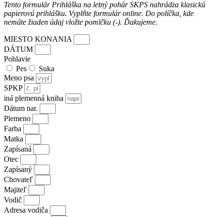
Tento formulár Prihláška na letný pohár SKPS nahrádza klasickú
papierovú prihlášku. Vyplňte formulár online. Do políčka, kde
nemáte žiaden údaj vložte pomlčku (-).
Ďakujeme.
MIESTO KONANIA
DÁTUM
Pohlavie
Pes
Suka
Meno psa
SPKP
iná plemenná kniha
Dátum nar.
Plemeno
Farba
Matka
Zapísaná
Otec
Zapísaný
Chovateľ
Majiteľ
Vodič
Adresa vodiča