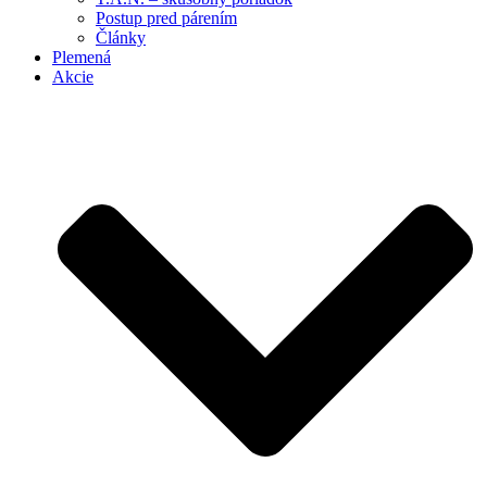
Postup pred párením
Články
Plemená
Akcie