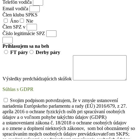
Telefón vodiča
Email vodiča
Člen klubu SPKS
Áno
Nie
Člen SPZ v
Číslo legitimácie SPZ
Prihlasujem sa na beh
FT páry
Derby páry
Výsledky predchádzajúcich skúšok
Súhlas s GDPR
Svojim podpisom potvrdzujem, že v zmysle ustanovení
nariadenia Európskeho parlamentu a rady (EÚ) 2016/679, z 27.
apríla 2016 o ochrane fyzických osôb pri spracúvaní osobných
údajov a o voľnom pohybe takýchto údajov (GDPR)
a ustanoveniami zákona č. 18/2018 o ochrane osobných údajov
a o zmene a doplnení niektorých zákonov, som bol oboznámený so
spracúvaním mojich osobných údajov prevádzkovateľom SKPS;