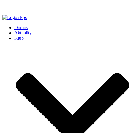
Propozície na výstavy a skúšky v sekcii
KALENDÁR AKCIÍ 2026
Domov
Aktuality
Klub