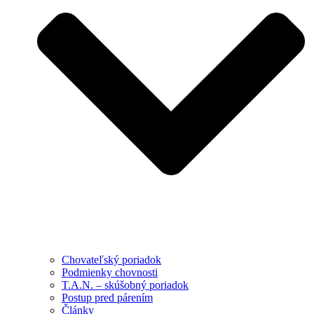
Chovateľský poriadok
Podmienky chovnosti
T.A.N. – skúšobný poriadok
Postup pred párením
Články