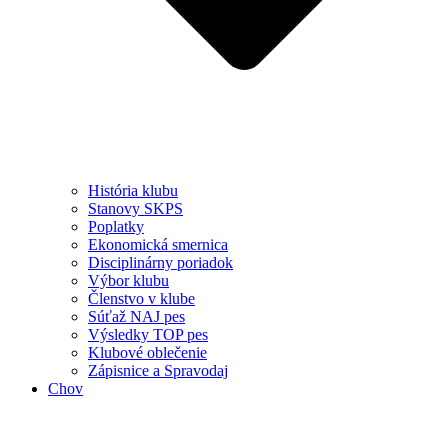
História klubu
Stanovy SKPS
Poplatky
Ekonomická smernica
Disciplinárny poriadok
Výbor klubu
Členstvo v klube
Súťaž NAJ pes
Výsledky TOP pes
Klubové oblečenie
Zápisnice a Spravodaj
Chov