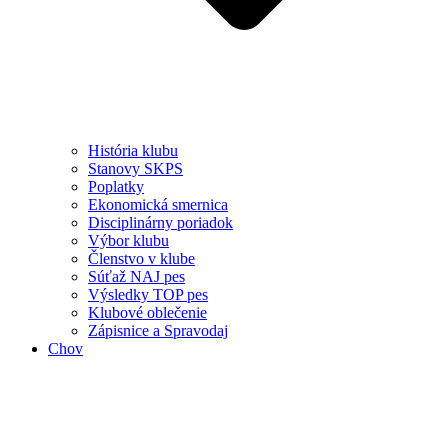
História klubu
Stanovy SKPS
Poplatky
Ekonomická smernica
Disciplinárny poriadok
Výbor klubu
Členstvo v klube
Súťaž NAJ pes
Výsledky TOP pes
Klubové oblečenie
Zápisnice a Spravodaj
Chov