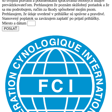
so svojimi právami a podmienkami spracúvania osobných údajov
prevádzkovateľom. Prehlasujem že poznám skúšobný poriadok a že
sa mu podrobujem, ručím za škody spôsobené mojím psom.
Prehlasujem, že údaje uvedené v prihláške sú správne a pravdivé.
Stanovený poplatok sa zaväzujem zaplatiť po prijatí prihlášky.
Miesto a dátum
POSLAŤ