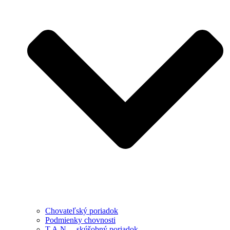
Chovateľský poriadok
Podmienky chovnosti
T.A.N. – skúšobný poriadok