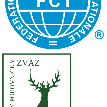
ZVÄZ
SLOVENSKÝ POĽOVNÍCKY