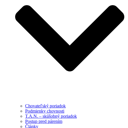
Chovateľský poriadok
Podmienky chovnosti
T.A.N. – skúšobný poriadok
Postup pred párením
Články