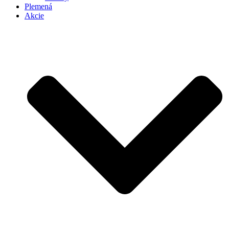
Plemená
Akcie