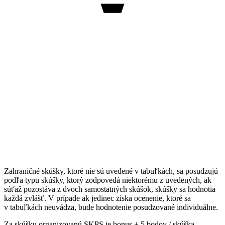
Zahraničné skúšky, ktoré nie sú uvedené v tabuľkách, sa posudzujú
podľa typu skúšky, ktorý zodpovedá niektorému z uvedených, ak
súťaž pozostáva z dvoch samostatných skúšok, skúšky sa hodnotia
každá zvlášť. V prípade ak jedinec získa ocenenie, ktoré sa
v tabuľkách neuvádza, bude hodnotenie posudzované individuálne.
Za skúšku organizovanú SKPS je bonus + 5 bodov / skúška.