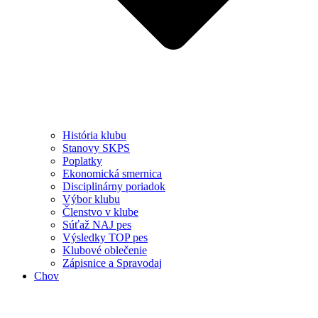
História klubu
Stanovy SKPS
Poplatky
Ekonomická smernica
Disciplinárny poriadok
Výbor klubu
Členstvo v klube
Súťaž NAJ pes
Výsledky TOP pes
Klubové oblečenie
Zápisnice a Spravodaj
Chov