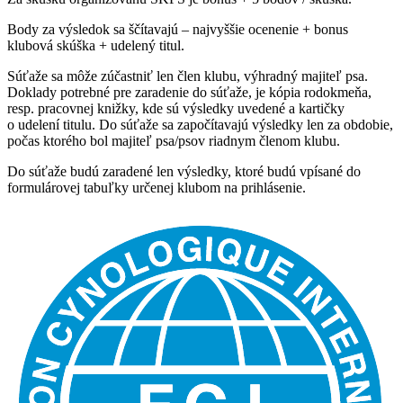
Body za výsledok sa ščítavajú – najvyššie ocenenie + bonus
klubová skúška + udelený titul.
Súťaže sa môže zúčastniť len člen klubu, výhradný majiteľ psa.
Doklady potrebné pre zaradenie do súťaže, je kópia rodokmeňa,
resp. pracovnej knižky, kde sú výsledky uvedené a kartičky
o udelení titulu. Do súťaže sa započítavajú výsledky len za obdobie,
počas ktorého bol majiteľ psa/psov riadnym členom klubu.
Do súťaže budú zaradené len výsledky, ktoré budú vpísané do
formulárovej tabuľky určenej klubom na prihlásenie.