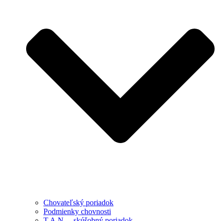
Chovateľský poriadok
Podmienky chovnosti
T.A.N. – skúšobný poriadok