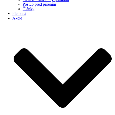
Postup pred párením
Články
Plemená
Akcie