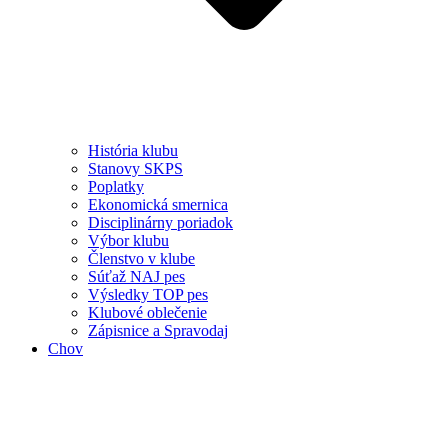
História klubu
Stanovy SKPS
Poplatky
Ekonomická smernica
Disciplinárny poriadok
Výbor klubu
Členstvo v klube
Súťaž NAJ pes
Výsledky TOP pes
Klubové oblečenie
Zápisnice a Spravodaj
Chov