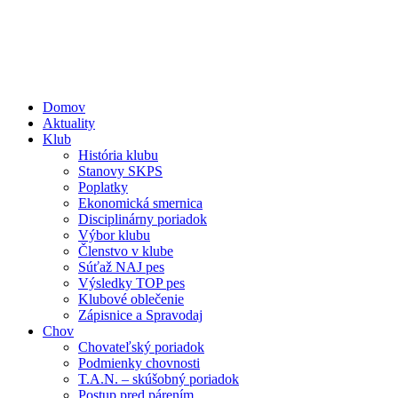
Domov
Aktuality
Klub
História klubu
Stanovy SKPS
Poplatky
Ekonomická smernica
Disciplinárny poriadok
Výbor klubu
Členstvo v klube
Súťaž NAJ pes
Výsledky TOP pes
Klubové oblečenie
Zápisnice a Spravodaj
Chov
Chovateľský poriadok
Podmienky chovnosti
T.A.N. – skúšobný poriadok
Postup pred párením