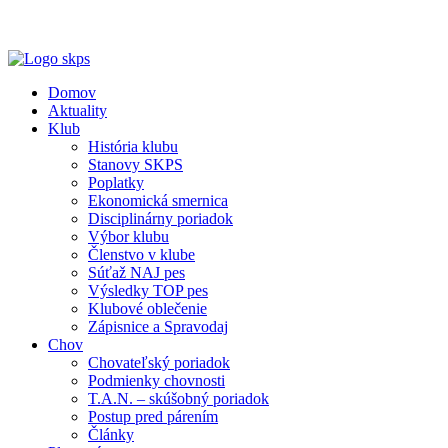
Domov
Aktuality
Klub
História klubu
Stanovy SKPS
Poplatky
Ekonomická smernica
Disciplinárny poriadok
Výbor klubu
Členstvo v klube
Súťaž NAJ pes
Výsledky TOP pes
Klubové oblečenie
Zápisnice a Spravodaj
Chov
Chovateľský poriadok
Podmienky chovnosti
T.A.N. – skúšobný poriadok
Postup pred párením
Články