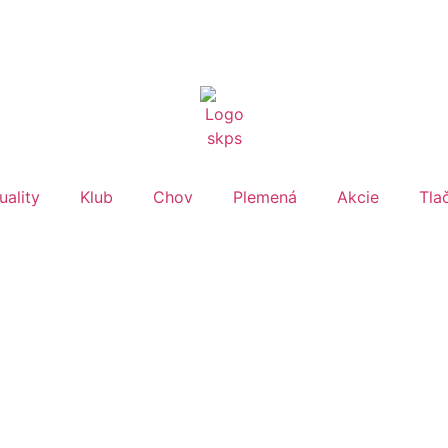
opozície na výstavy a skúšky v sekcii
KALENDÁR AKCIÍ 20
uality
Klub
Chov
Plemená
Akcie
Tla