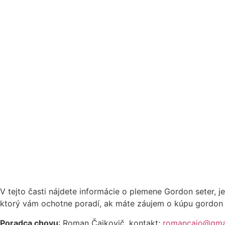
V tejto časti nájdete informácie o plemene Gordon seter, 
ktorý vám ochotne poradí, ak máte záujem o kúpu gordon 
Poradca chovu
: Roman Čajkovič, kontakt:
romancajo@gma