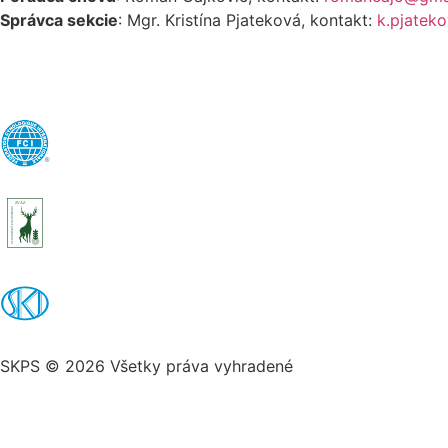
Správca sekcie
: Mgr. Kristína Pjateková, kontakt:
k.pjatek
ZVÄZ
SLOVENSKÝ POĽOVNÍCKY
SKPS © 2026 Všetky práva vyhradené